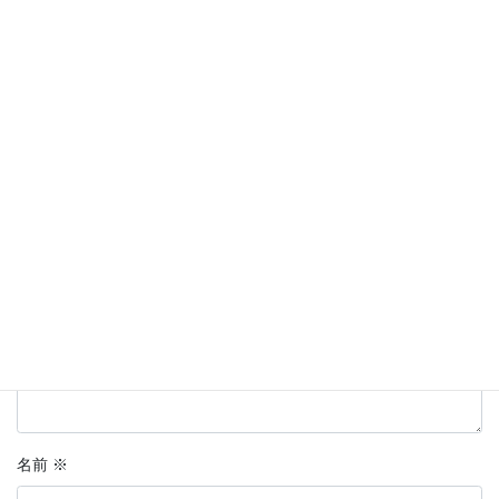
コメントを残す
メールアドレスが公開されることはありません。
※
が付いている
欄は必須項目です
コメント
※
名前
※