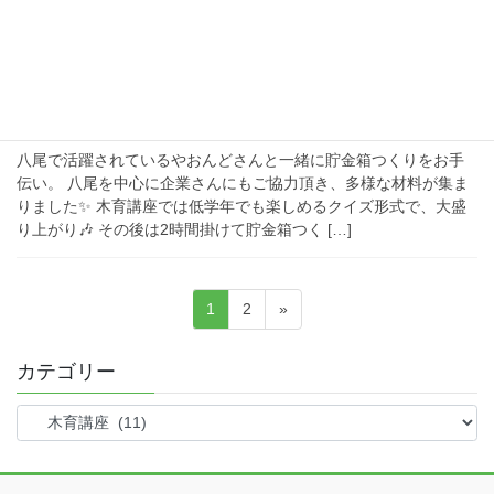
2018年8月26日
DIY
◎木育～世界で1つの貯金箱をつく
り～
八尾で活躍されているやおんどさんと一緒に貯金箱つくりをお手
伝い。 八尾を中心に企業さんにもご協力頂き、多様な材料が集ま
りました✨ 木育講座では低学年でも楽しめるクイズ形式で、大盛
り上がり🎶 その後は2時間掛けて貯金箱つく […]
固
固
1
2
»
投
定
定
ペ
ペ
カテゴリー
稿
ー
ー
ジ
ジ
カ
テ
の
ゴ
リ