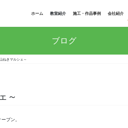
ホーム
教室紹介
施工・作品事例
会社紹介
ブログ
山ねきマルシェ～
ェ～
オープン。