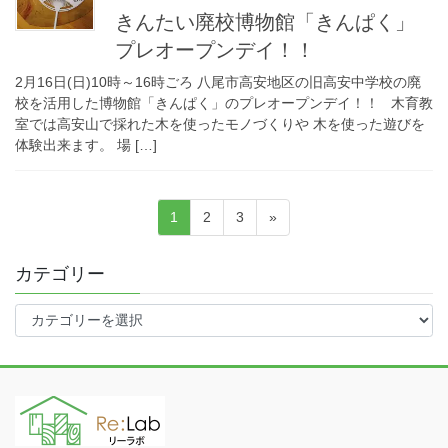
きんたい廃校博物館「きんぱく」
プレオープンデイ！！
2月16日(日)10時～16時ごろ 八尾市高安地区の旧高安中学校の廃
校を活用した博物館「きんぱく」のプレオープンデイ！！ 木育教
室では高安山で採れた木を使ったモノづくりや 木を使った遊びを
体験出来ます。 場 […]
固
固
固
1
2
3
»
投
定
定
定
ペ
ペ
ペ
カテゴリー
稿
ー
ー
ー
ジ
ジ
ジ
カ
テ
の
ゴ
リ
ー
ペ