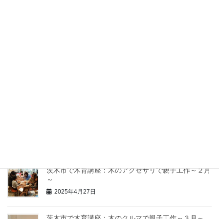
大阪地域
◎木育講座②～廃校を活用しよう
～
9月度2回目の木育講座を行いました！ 前回に引き続き 削り馬 を
使っての作業。 高安山で採れた 桧 材でお家を作ったり、お箸つく
りを開催。 誰も撮れないので、自撮りでちゃんと教えていること
をアピール！ 小さいドローナイフ […]
投
固
固
1
2
»
稿
定
定
ペ
ペ
の
最近の投稿
ー
ー
ペ
ジ
ジ
茨木市で木育講座：木のアクセサリで親子工作～２月
ー
～
ジ
2025年4月27日
送
り
茨木市で木育講座：木のクルマで親子工作～３月～