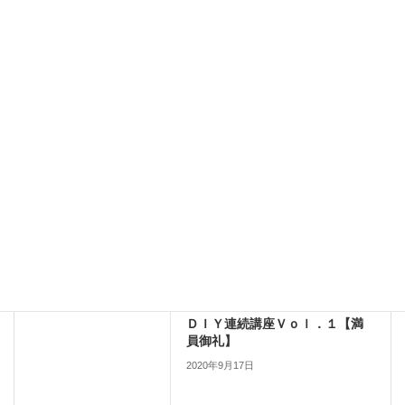
サイト
新しいコメントをメールで通知
新しい投稿をメールで受け取る
DIY
前の記事
ＤＩＹ連続講座Ｖｏｌ．１【満
員御礼】
2020年9月17日